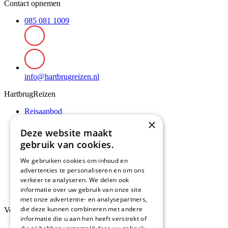
Contact opnemen
085 081 1009
info@hartbrugreizen.nl
HartbrugReizen
Reisaanbod
Praktische informatie
×
Reisinspiratie
Deze website maakt
Reisverhalen
gebruik van cookies.
Sitemap
We gebruiken cookies om inhoud en
Gebruiksvoorwaarden
advertenties te personaliseren en om ons
Algemene reisvoorwaarden
verkeer te analyseren. We delen ook
Privacy en algemene reisvoorwaarden
informatie over uw gebruik van onze site
Disclaimer
met onze advertentie- en analysepartners,
die deze kunnen combineren met andere
Volg ons
informatie die u aan hen heeft verstrekt of