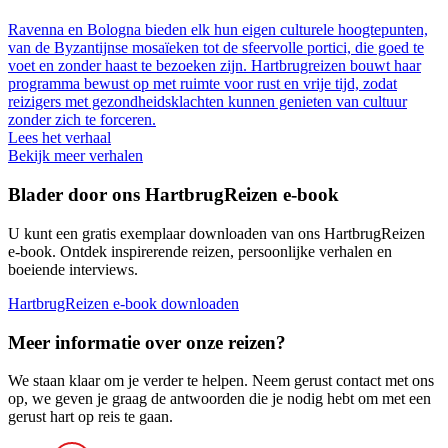
Ravenna en Bologna bieden elk hun eigen culturele hoogtepunten,
van de Byzantijnse mosaïeken tot de sfeervolle portici, die goed te
voet en zonder haast te bezoeken zijn. Hartbrugreizen bouwt haar
programma bewust op met ruimte voor rust en vrije tijd, zodat
reizigers met gezondheidsklachten kunnen genieten van cultuur
zonder zich te forceren.
Lees het verhaal
Bekijk meer verhalen
Blader door ons HartbrugReizen e-book
U kunt een gratis exemplaar downloaden van ons HartbrugReizen
e-book. Ontdek inspirerende reizen, persoonlijke verhalen en
boeiende interviews.
HartbrugReizen e-book downloaden
Meer informatie over onze reizen?
We staan klaar om je verder te helpen. Neem gerust contact met ons
op, we geven je graag de antwoorden die je nodig hebt om met een
gerust hart op reis te gaan.