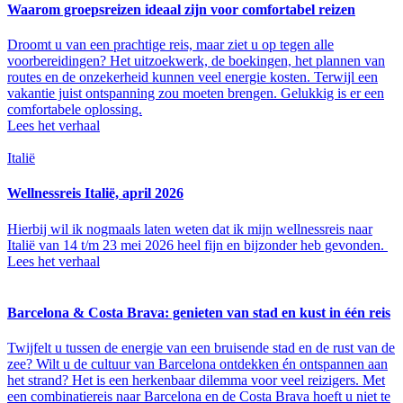
Waarom groepsreizen ideaal zijn voor comfortabel reizen
Droomt u van een prachtige reis, maar ziet u op tegen alle
voorbereidingen? Het uitzoekwerk, de boekingen, het plannen van
routes en de onzekerheid kunnen veel energie kosten. Terwijl een
vakantie juist ontspanning zou moeten brengen. Gelukkig is er een
comfortabele oplossing.
Lees het verhaal
Italië
Wellnessreis Italië, april 2026
Hierbij wil ik nogmaals laten weten dat ik mijn wellnessreis naar
Italië van 14 t/m 23 mei 2026 heel fijn en bijzonder heb gevonden.
Lees het verhaal
Barcelona & Costa Brava: genieten van stad en kust in één reis
Twijfelt u tussen de energie van een bruisende stad en de rust van de
zee? Wilt u de cultuur van Barcelona ontdekken én ontspannen aan
het strand? Het is een herkenbaar dilemma voor veel reizigers. Met
een combinatiereis naar Barcelona en de Costa Brava hoeft u niet te