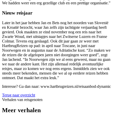
We hadden weer een erg gezellige club en een prettige organisatie.”
Nieuw reisjaar
Later in het jaar hebben Jan en Bets nog het noorden van Slovenië
en Kroatië bezocht, waar Jan zelfs zijn tachtigste verjaardag heeft
gevierd. Ook maakten ze eind november nog een reis naar het
Zwarte Woud, met uitstapjes naar het Zwitserse Luzern en Franse
Colmar. Tevens erg geslaagd. Ook dit jaar gaan ze weer met
HartbrugReizen op pad: in april naar Toscane, in juni naar
Noorwegen en in augustus naar de Adriatische kust. “Zo maken we
de reizen die de afgelopen jaren niet doorgingen weer goed”, zegt
Jan lachend. “In Noorwegen zijn we al eens geweest, maar nu gaan
we naar de andere kant. Het zijn allemaal redelijk avontuurlijke
reisjes, maar zo komen we nog eens ergens. Inmiddels zien we ook
steeds meer bekenden, mensen die we al op eerdere reizen hebben
ontmoet. Dat maakt het extra leuk.”
Interesse? Ga dan naar: www.hartbrugreizen.nl/reisaanbod-dynamic
Terug naar overzicht
Verhalen van reisgenoten
Meer verhalen