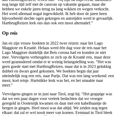
nog lange tijd zelf met de caravan op vakantie gegaan, maar die
hebben we enkele jaren terug na lang wikken en wegen verkocht.
Het werd allemaal nogal ingewikkeld. Ik heb door de jaren heen
bijvoorbeeld slechte ogen gekregen en autorijden werd te gevaarlijk.
HartbrugReizen leek ons dan ook een mooi alternatief.”
Op reis
Jan en zijn vrouw boekten in 2022 twee reizen: naar het Lago
Maggiore en Kroatië. Helaas werd één dag voor de reis naar het
Lago Maggiore duidelijk dat Bets corona had en konden ze niet
mee. Vervolgens verheugden ze zich op de Kroatië reis, maar deze
werd geannuleerd omdat er te weinig belangstelling was. “Het was
geen goede start met HartbrugReizen, maar dat is in 2023 gelukkig
dubbel en dwars goed gekomen. We boekten begin dat jaar
uiteindelijk nog een reis, naar Parijs. Dat was een lang weekend: een
mooi, kort reisje. Hartstikke leuk was het, en het smaakte naar
meer.”
Vervolgens gingen ze in juni naar Tirol, zegt hij. “Het grappige was
dat we een paar dagen voor vertrek bedachten dat we vroeger
geregeld in Oostenrijk kwamen en daar met een kabelbaantje de
bergen in gingen. Heel mooi was dat altijd. We zeiden nog tegen
elkaar: dat zal er wel nooit meer van komen. Eenmaal in Tirol bleek