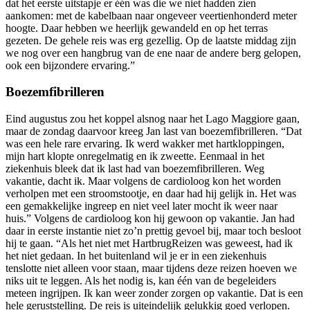
dat het eerste uitstapje er één was die we niet hadden zien
aankomen: met de kabelbaan naar ongeveer veertienhonderd meter
hoogte. Daar hebben we heerlijk gewandeld en op het terras
gezeten. De gehele reis was erg gezellig. Op de laatste middag zijn
we nog over een hangbrug van de ene naar de andere berg gelopen,
ook een bijzondere ervaring.”
Boezemfibrilleren
Eind augustus zou het koppel alsnog naar het Lago Maggiore gaan,
maar de zondag daarvoor kreeg Jan last van boezemfibrilleren. “Dat
was een hele rare ervaring. Ik werd wakker met hartkloppingen,
mijn hart klopte onregelmatig en ik zweette. Eenmaal in het
ziekenhuis bleek dat ik last had van boezemfibrilleren. Weg
vakantie, dacht ik. Maar volgens de cardioloog kon het worden
verholpen met een stroomstootje, en daar had hij gelijk in. Het was
een gemakkelijke ingreep en niet veel later mocht ik weer naar
huis.” Volgens de cardioloog kon hij gewoon op vakantie. Jan had
daar in eerste instantie niet zo’n prettig gevoel bij, maar toch besloot
hij te gaan. “Als het niet met HartbrugReizen was geweest, had ik
het niet gedaan. In het buitenland wil je er in een ziekenhuis
tenslotte niet alleen voor staan, maar tijdens deze reizen hoeven we
niks uit te leggen. Als het nodig is, kan één van de begeleiders
meteen ingrijpen. Ik kan weer zonder zorgen op vakantie. Dat is een
hele geruststelling. De reis is uiteindelijk gelukkig goed verlopen.