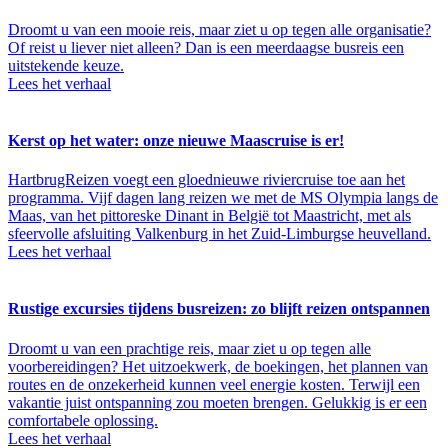
Droomt u van een mooie reis, maar ziet u op tegen alle organisatie?
Of reist u liever niet alleen? Dan is een meerdaagse busreis een
uitstekende keuze.
Lees het verhaal
Kerst op het water: onze nieuwe Maascruise is er!
HartbrugReizen voegt een gloednieuwe riviercruise toe aan het
programma. Vijf dagen lang reizen we met de MS Olympia langs de
Maas, van het pittoreske Dinant in België tot Maastricht, met als
sfeervolle afsluiting Valkenburg in het Zuid-Limburgse heuvelland.
Lees het verhaal
Rustige excursies tijdens busreizen: zo blijft reizen ontspannen
Droomt u van een prachtige reis, maar ziet u op tegen alle
voorbereidingen? Het uitzoekwerk, de boekingen, het plannen van
routes en de onzekerheid kunnen veel energie kosten. Terwijl een
vakantie juist ontspanning zou moeten brengen. Gelukkig is er een
comfortabele oplossing.
Lees het verhaal