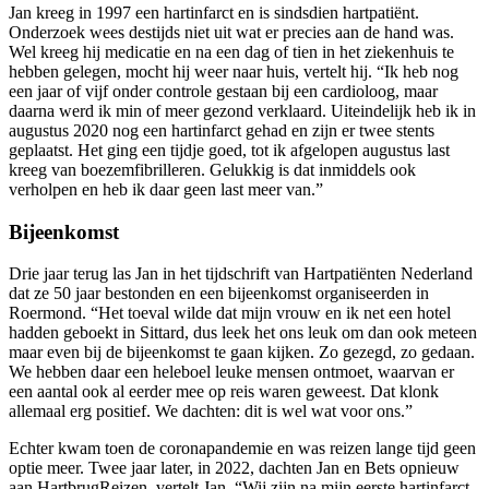
Jan kreeg in 1997 een hartinfarct en is sindsdien hartpatiënt.
Onderzoek wees destijds niet uit wat er precies aan de hand was.
Wel kreeg hij medicatie en na een dag of tien in het ziekenhuis te
hebben gelegen, mocht hij weer naar huis, vertelt hij. “Ik heb nog
een jaar of vijf onder controle gestaan bij een cardioloog, maar
daarna werd ik min of meer gezond verklaard. Uiteindelijk heb ik in
augustus 2020 nog een hartinfarct gehad en zijn er twee stents
geplaatst. Het ging een tijdje goed, tot ik afgelopen augustus last
kreeg van boezemfibrilleren. Gelukkig is dat inmiddels ook
verholpen en heb ik daar geen last meer van.”
Bijeenkomst
Drie jaar terug las Jan in het tijdschrift van Hartpatiënten Nederland
dat ze 50 jaar bestonden en een bijeenkomst organiseerden in
Roermond. “Het toeval wilde dat mijn vrouw en ik net een hotel
hadden geboekt in Sittard, dus leek het ons leuk om dan ook meteen
maar even bij de bijeenkomst te gaan kijken. Zo gezegd, zo gedaan.
We hebben daar een heleboel leuke mensen ontmoet, waarvan er
een aantal ook al eerder mee op reis waren geweest. Dat klonk
allemaal erg positief. We dachten: dit is wel wat voor ons.”
Echter kwam toen de coronapandemie en was reizen lange tijd geen
optie meer. Twee jaar later, in 2022, dachten Jan en Bets opnieuw
aan HartbrugReizen, vertelt Jan. “Wij zijn na mijn eerste hartinfarct