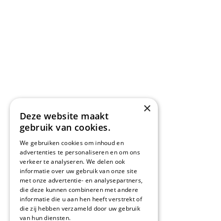
Praktische informatie
Reisinspiratie
Reisverhalen
Sitemap
Gebruiksvoorwaarden
×
Algemene reisvoorwaarden
Deze website maakt
gebruik van cookies.
Privacy en algemene reisvoorwaarden
We gebruiken cookies om inhoud en
Disclaimer
advertenties te personaliseren en om ons
verkeer te analyseren. We delen ook
informatie over uw gebruik van onze site
met onze advertentie- en analysepartners,
Volg ons
die deze kunnen combineren met andere
informatie die u aan hen heeft verstrekt of
Word vriend op Facebook
die zij hebben verzameld door uw gebruik
van hun diensten.
Privacybeleid