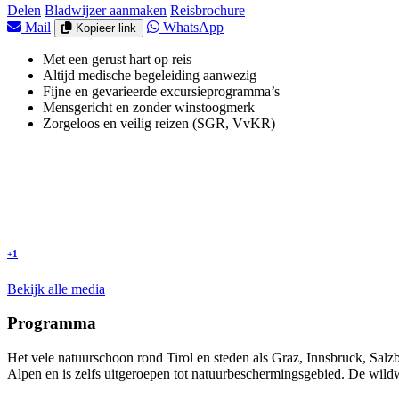
Delen
Bladwijzer aanmaken
Reisbrochure
Mail
WhatsApp
Kopieer link
Met een gerust hart op reis
Altijd medische begeleiding aanwezig
Fijne en gevarieerde excursieprogramma’s
Mensgericht en zonder winstoogmerk
Zorgeloos en veilig reizen (SGR, VvKR)
+1
Bekijk alle media
Programma
Het vele natuurschoon rond Tirol en steden als Graz, Innsbruck, Salz
Alpen en is zelfs uitgeroepen tot natuurbeschermingsgebied. De wildwa