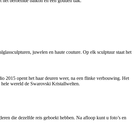
et het beroemde balkon en een gouden dak.
lglassculpturen, juwelen en haute couture. Op elk sculptuur staat het
Medio 2015 opent het haar deuren weer, na een flinke verbouwing. Het
e hele wereld de Swarovski Kristallwelten.
eren die dezelfde reis geboekt hebben. Na afloop kunt u foto’s en