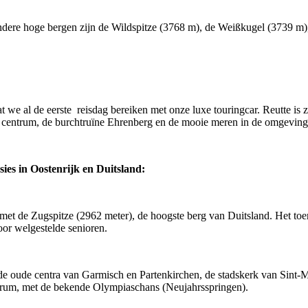
ndere hoge bergen zijn de Wildspitze (3768 m), de Weißkugel (3739 m
at we al de eerste reisdag bereiken met onze luxe touringcar. Reutte is 
t centrum, de burchtruïne Ehrenberg en de mooie meren in de omgeving
sies in Oostenrijk en Duitsland:
 met de Zugspitze (2962 meter), de hoogste berg van Duitsland. Het to
or welgestelde senioren.
 oude centra van Garmisch en Partenkirchen, de stadskerk van Sint-Ma
ntrum, met de bekende Olympiaschans (Neujahrsspringen).