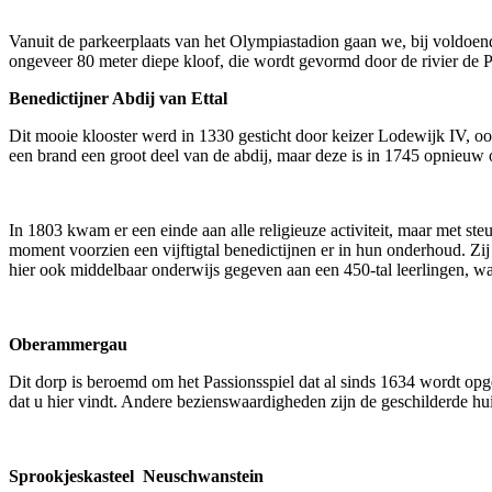
Vanuit de parkeerplaats van het Olympiastadion gaan we, bij voldoen
ongeveer 80 meter diepe kloof, die wordt gevormd door de rivier de P
Benedictijner Abdij van Ettal
Dit mooie klooster werd in 1330 gesticht door keizer Lodewijk IV, o
een brand een groot deel van de abdij, maar deze is in 1745 opnieu
In 1803 kwam er een einde aan alle religieuze activiteit, maar met st
moment voorzien een vijftigtal benedictijnen er in hun onderhoud. Z
hier ook middelbaar onderwijs gegeven aan een 450-tal leerlingen, waar
Oberammergau
Dit dorp is beroemd om het Passionsspiel dat al sinds 1634 wordt opg
dat u hier vindt. Andere bezienswaardigheden zijn de geschilderde huis
Sprookjeskasteel Neuschwanstein