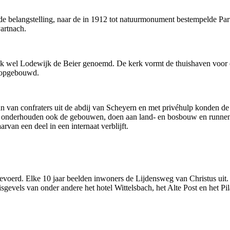
de belangstelling, naar de in 1912 tot natuurmonument bestempelde Pa
artnach.
ok wel Lodewijk de Beier genoemd. De kerk vormt de thuishaven voor e
w opgebouwd.
eun van confraters uit de abdij van Scheyern en met privéhulp konden de
ij onderhouden ook de gebouwen, doen aan land- en bosbouw en runnen e
van een deel in een internaat verblijft.
evoerd. Elke 10 jaar beelden inwoners de Lijdensweg van Christus uit. 
gevels van onder andere het hotel Wittelsbach, het Alte Post en het Pil