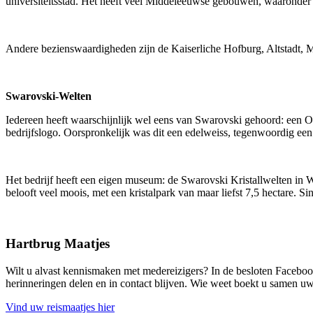
universiteitsstad. Het heeft veel Middeleeuwse gebouwen, waaronder
Andere bezienswaardigheden zijn de Kaiserliche Hofburg, Altstadt, Ma
Swarovski-Welten
Iedereen heeft waarschijnlijk wel eens van Swarovski gehoord: een Oos
bedrijfslogo. Oorspronkelijk was dit een edelweiss, tegenwoordig ee
Het bedrijf heeft een eigen museum: de Swarovski Kristallwelten in Wa
belooft veel moois, met een kristalpark van maar liefst 7,5 hectare. 
Hartbrug Maatjes
Wilt u alvast kennismaken met medereizigers? In de besloten Faceboo
herinneringen delen en in contact blijven. Wie weet boekt u samen uw
Vind uw reismaatjes hier