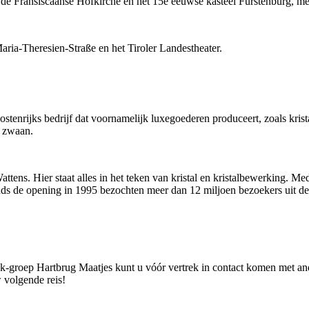
 de Fransiscaanse Hofkirche en het 15e eeuwse kasteel Fürstenburg, m
ria-Theresien-Straße en het Tiroler Landestheater.
tenrijks bedrijf dat voornamelijk luxegoederen produceert, zoals krista
n zwaan.
ttens. Hier staat alles in het teken van kristal en kristalbewerking. 
Sinds de opening in 1995 bezochten meer dan 12 miljoen bezoekers uit d
k-groep Hartbrug Maatjes kunt u vóór vertrek in contact komen met and
 volgende reis!