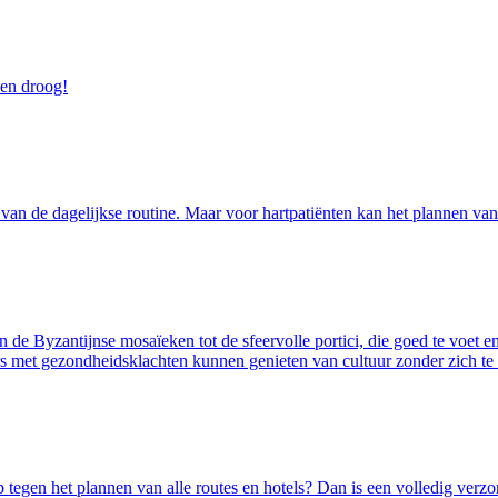
 en droog!
n de dagelijkse routine. Maar voor hartpatiënten kan het plannen van e
de Byzantijnse mosaïeken tot de sfeervolle portici, die goed te voet e
ers met gezondheidsklachten kunnen genieten van cultuur zonder zich te 
egen het plannen van alle routes en hotels? Dan is een volledig verzorgd