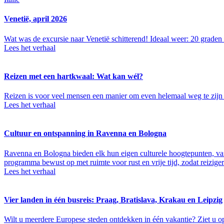
Venetië, april 2026
Wat was de excursie naar Venetië schitterend! Ideaal weer: 20 graden
Lees het verhaal
Reizen met een hartkwaal: Wat kan wél?
Reizen is voor veel mensen een manier om even helemaal weg te zijn va
Lees het verhaal
Cultuur en ontspanning in Ravenna en Bologna
Ravenna en Bologna bieden elk hun eigen culturele hoogtepunten, van 
programma bewust op met ruimte voor rust en vrije tijd, zodat reizig
Lees het verhaal
Vier landen in één busreis: Praag, Bratislava, Krakau en Leipzig
Wilt u meerdere Europese steden ontdekken in één vakantie? Ziet u op t