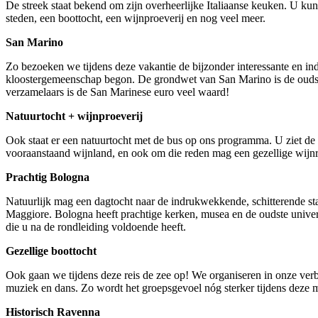
De streek staat bekend om zijn overheerlijke Italiaanse keuken. U kunt
steden, een boottocht, een wijnproeverij en nog veel meer.
San Marino
Zo bezoeken we tijdens deze vakantie de bijzonder interessante en i
kloostergemeenschap begon. De grondwet van San Marino is de oudste 
verzamelaars is de San Marinese euro veel waard!
Natuurtocht + wijnproeverij
Ook staat er een natuurtocht met de bus op ons programma. U ziet de 
vooraanstaand wijnland, en ook om die reden mag een gezellige wijnro
Prachtig Bologna
Natuurlijk mag een dagtocht naar de indrukwekkende, schitterende st
Maggiore. Bologna heeft prachtige kerken, musea en de oudste universit
die u na de rondleiding voldoende heeft.
Gezellige boottocht
Ook gaan we tijdens deze reis de zee op! We organiseren in onze verbl
muziek en dans. Zo wordt het groepsgevoel nóg sterker tijdens deze m
Historisch Ravenna