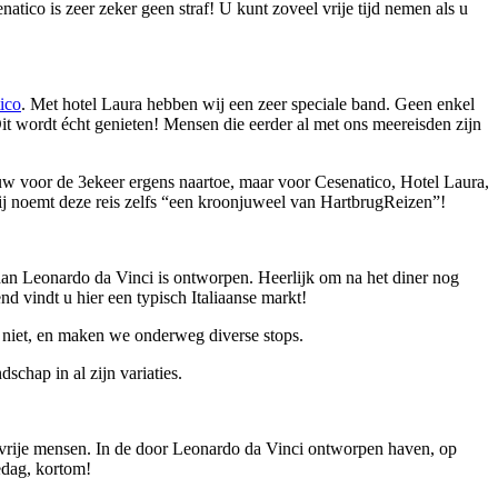
atico is zeer zeker geen straf! U kunt zoveel vrije tijd nemen als u
ico
. Met hotel Laura hebben wij een zeer speciale band. Geen enkel
Dit wordt écht genieten! Mensen die eerder al met ons meereisden zijn
uw voor de 3ekeer ergens naartoe, maar voor Cesenatico, Hotel Laura,
” Zij noemt deze reis zelfs “een kroonjuweel van HartbrugReizen”!
r dan Leonardo da Vinci is ontworpen. Heerlijk om na het diner nog
nd vindt u hier een typisch Italiaanse markt!
i niet, en maken we onderweg diverse stops.
chap in al zijn variaties.
tvrije mensen. In de door Leonardo da Vinci ontworpen haven, op
iedag, kortom!