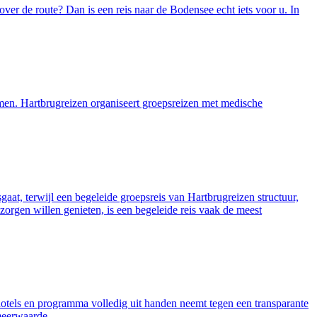
ver de route? Dan is een reis naar de Bodensee echt iets voor u. In
emen. Hartbrugreizen organiseert groepsreizen met medische
sgaat, terwijl een begeleide groepsreis van Hartbrugreizen structuur,
zorgen willen genieten, is een begeleide reis vaak de meest
, hotels en programma volledig uit handen neemt tegen een transparante
 meerwaarde.