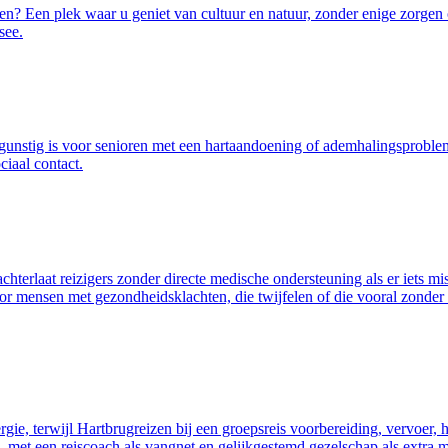
n? Een plek waar u geniet van cultuur en natuur, zonder enige zorgen o
see.
at gunstig is voor senioren met een hartaandoening of ademhalingsprobl
iaal contact.
chterlaat reizigers zonder directe medische ondersteuning als er iets mi
or mensen met gezondheidsklachten, die twijfelen of die vooral zonder 
nergie, terwijl Hartbrugreizen bij een groepsreis voorbereiding, vervoer
po, met een reiscoach als vangnet en gelijkgestemd gezelschap als extra