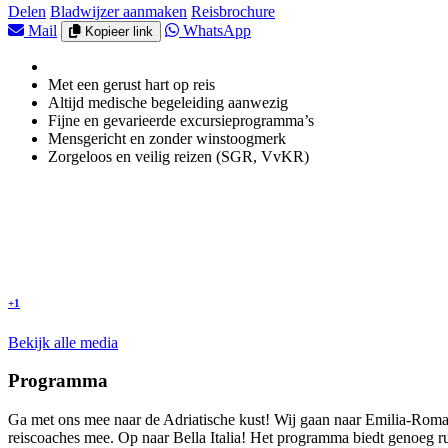
Delen
Bladwijzer aanmaken
Reisbrochure
Mail
WhatsApp
Kopieer link
Met een gerust hart op reis
Altijd medische begeleiding aanwezig
Fijne en gevarieerde excursieprogramma’s
Mensgericht en zonder winstoogmerk
Zorgeloos en veilig reizen (SGR, VvKR)
+1
Bekijk alle media
Programma
Ga met ons mee naar de Adriatische kust! Wij gaan naar Emilia-Romag
reiscoaches mee. Op naar Bella Italia! Het programma biedt genoeg r