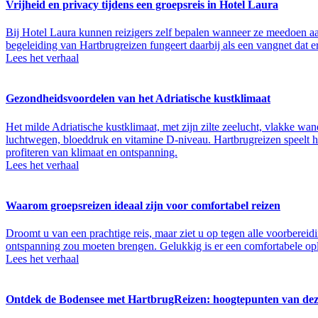
Vrijheid en privacy tijdens een groepsreis in Hotel Laura
Bij Hotel Laura kunnen reizigers zelf bepalen wanneer ze meedoen aa
begeleiding van Hartbrugreizen fungeert daarbij als een vangnet dat 
Lees het verhaal
Gezondheidsvoordelen van het Adriatische kustklimaat
Het milde Adriatische kustklimaat, met zijn zilte zeelucht, vlakke 
luchtwegen, bloeddruk en vitamine D-niveau. Hartbrugreizen speelt hie
profiteren van klimaat en ontspanning.
Lees het verhaal
Waarom groepsreizen ideaal zijn voor comfortabel reizen
Droomt u van een prachtige reis, maar ziet u op tegen alle voorberei
ontspanning zou moeten brengen. Gelukkig is er een comfortabele op
Lees het verhaal
Ontdek de Bodensee met HartbrugReizen: hoogtepunten van dez