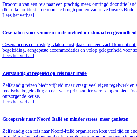
Droomt u van een reis naar een prachtig meer, omringd door drie lande
dit artikel ontdekt u de mooiste hoogtepunten van onze busreis Boden
Lees het verhaal
Cesenatico voor senioren en de invloed op klimaat en gezondheid
Cesenatico is een rustige, vlakke kustplaats met een zacht klimaat d
begeleiding, aangepaste accommodaties en volop gelegenheid voor soc
Lees het verhaal
Zelfstandig of begeleid op reis naar Italië
Zelfstandig reizen biedt vrijheid maar vraagt veel eigen regelwerk en a
medische begeleiding en een vaste prijs zonder verrassingen biedt. Vo
ontzorgende keuze.
Lees het verhaal
Groepsreis naar Noord-Italië en minder stress, meer genieten
Zelfstandig een reis naar Noord-Italië organiseren kost veel tijd en e
prijs. Reizigers behouden daarbij ruimte voor vrije tijd en eigen tem