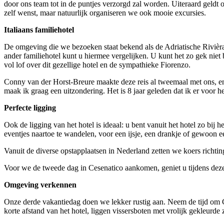
door ons team tot in de puntjes verzorgd zal worden. Uiteraard geldt o
zelf wenst, maar natuurlijk organiseren we ook mooie excursies.
Italiaans familiehotel
De omgeving die we bezoeken staat bekend als de Adriatische Rivièra.
ander familiehotel kunt u hiermee vergelijken. U kunt het zo gek niet
vol lof over dit gezellige hotel en de sympathieke Fiorenzo.
Conny van der Horst-Breure maakte deze reis al tweemaal met ons, en
maak ik graag een uitzondering. Het is 8 jaar geleden dat ik er voor h
Perfecte ligging
Ook de ligging van het hotel is ideaal: u bent vanuit het hotel zo bij
eventjes naartoe te wandelen, voor een ijsje, een drankje of gewoon ee
Vanuit de diverse opstapplaatsen in Nederland zetten we koers richti
Voor we de tweede dag in Cesenatico aankomen, geniet u tijdens deze 
Omgeving verkennen
Onze derde vakantiedag doen we lekker rustig aan. Neem de tijd om C
korte afstand van het hotel, liggen vissersboten met vrolijk gekleurde 