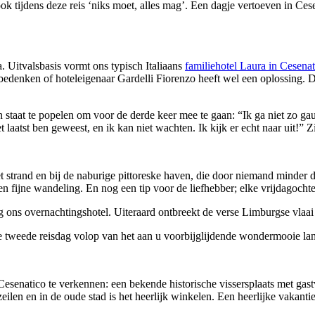
ok tijdens deze reis ‘niks moet, alles mag’. Een dagje vertoeven in Cesen
 Uitvalsbasis vormt ons typisch Italiaans
familiehotel Laura in Cesenat
 bedenken of hoteleigenaar Gardelli Fiorenzo heeft wel een oplossing. 
 staat te popelen om voor de derde keer mee te gaan: “Ik ga niet zo ga
et laatst ben geweest, en ik kan niet wachten. Ik kijk er echt naar uit!
 het strand en bij de naburige pittoreske haven, die door niemand minde
n fijne wandeling. En nog een tip voor de liefhebber; elke vrijdagochte
ng ons overnachtingshotel. Uiteraard ontbreekt de verse Limburgse vlaa
tweede reisdag volop van het aan u voorbijglijdende wondermooie lands
esenatico te verkennen: een bekende historische vissersplaats met gas
zeilen en in de oude stad is het heerlijk winkelen. Een heerlijke vakant