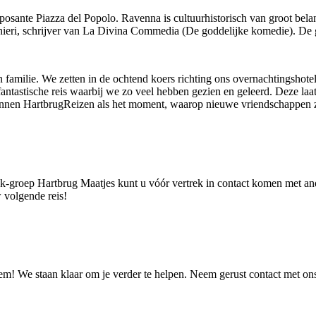
osante Piazza del Popolo. Ravenna is cultuurhistorisch van groot bela
ghieri, schrijver van La Divina Commedia (De goddelijke komedie). De
 familie. We zetten in de ochtend koers richting ons overnachtingshotel.
tastische reis waarbij we zo veel hebben gezien en geleerd. Deze laat
 kennen HartbrugReizen als het moment, waarop nieuwe vriendschappen z
k-groep Hartbrug Maatjes kunt u vóór vertrek in contact komen met and
 volgende reis!
eem! We staan klaar om je verder te helpen. Neem gerust contact met o